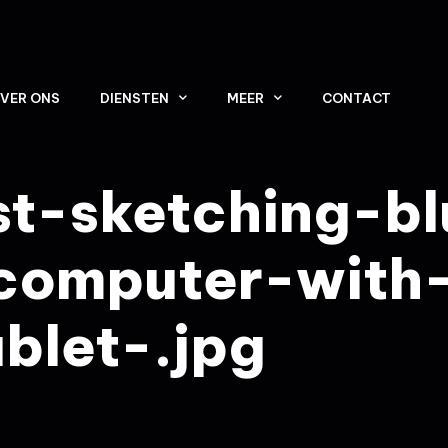
VER ONS
DIENSTEN
MEER
CONTACT
ist-sketching-bl
computer-with-
blet-.jpg